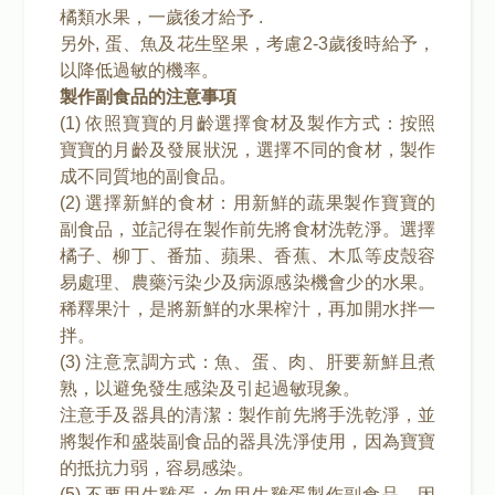
橘類水果，一歲後才給予 .
另外, 蛋、魚及花生堅果，考慮2-3歲後時給予，
以降低過敏的機率。
製作副食品的注意事項
(1) 依照寶寶的月齡選擇食材及製作方式：按照
寶寶的月齡及發展狀況，選擇不同的食材，製作
成不同質地的副食品。
(2) 選擇新鮮的食材：用新鮮的蔬果製作寶寶的
副食品，並記得在製作前先將食材洗乾淨。選擇
橘子、柳丁、番茄、蘋果、香蕉、木瓜等皮殼容
易處理、農藥污染少及病源感染機會少的水果。
稀釋果汁，是將新鮮的水果榨汁，再加開水拌一
拌。
(3) 注意烹調方式：魚、蛋、肉、肝要新鮮且煮
熟，以避免發生感染及引起過敏現象。
注意手及器具的清潔：製作前先將手洗乾淨，並
將製作和盛裝副食品的器具洗淨使用，因為寶寶
的抵抗力弱，容易感染。
(5) 不要用生雞蛋：勿用生雞蛋製作副食品，因