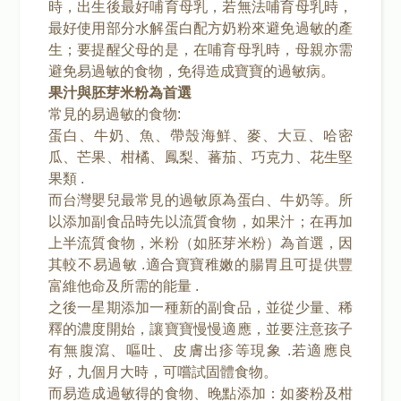
時，出生後最好哺育母乳，若無法哺育母乳時，
最好使用部分水解蛋白配方奶粉來避免過敏的產
生；要提醒父母的是，在哺育母乳時，母親亦需
避免易過敏的食物，免得造成寶寶的過敏病。
果汁與胚芽米粉為首選
常見的易過敏的食物:
蛋白、牛奶、魚、帶殼海鮮、麥、大豆、哈密
瓜、芒果、柑橘、鳳梨、蕃茄、巧克力、花生堅
果類 .
而台灣嬰兒最常見的過敏原為蛋白、牛奶等。所
以添加副食品時先以流質食物，如果汁；在再加
上半流質食物，米粉（如胚芽米粉）為首選，因
其較不易過敏 .適合寶寶稚嫩的腸胃且可提供豐
富維他命及所需的能量 .
之後一星期添加一種新的副食品，並從少量、稀
釋的濃度開始，讓寶寶慢慢適應，並要注意孩子
有無腹瀉、嘔吐、皮膚出疹等現象 .若適應良
好，九個月大時，可嚐試固體食物。
而易造成過敏得的食物、晚點添加：如麥粉及柑