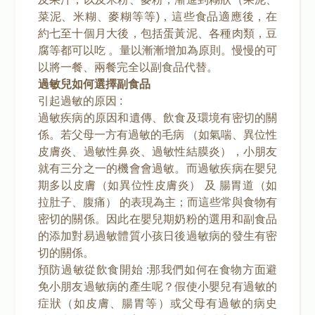
菜泥、米糊、麥糊等等)，這些食品適應後，在
約七至十個月大後，包括蛋黃泥、各種肉類，豆
腐等都可以吃 。量以漸漸增加為原則。慢慢的可
以將一餐、兩餐完全以副食品代替。
過敏兒如何選擇副食品
引起過敏的原因 :
過敏疾病的原因和遺傳、飲食及環境有密切的關
係。若父母一方有過敏的毛病 （如氣喘、異位性
皮膚炎、過敏性鼻炎、過敏性結膜炎），小朋友
就有三分之一的機會會過敏。而過敏疾病在嬰兒
期多以皮膚（如異位性皮膚炎） 及 腸胃道（如
拉肚子、腹痛） 的表現為主；而這些常與食物有
密切的關係。因此在嬰兒期奶粉的選用和副食品
的添加對易過敏體質小孩日後過敏病的發生有密
切的關係。
預防過敏從飲食開始 :那我們如何在食物方面避
免小朋友過敏病的產生呢？假使小嬰兒有過敏的
症狀（如皮膚、腸胃等）或父母有過敏的病史