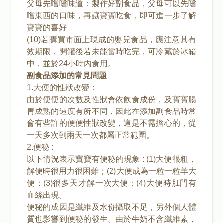
父母先嚐嚐味道：製作好副食品，父母可以先嚐
嚐東西的口味，再讓寶寶吃食，即可進一步了解
寶寶的喜好
(10)若購買市面上現成的嬰兒食品，應注意其有
效期限，開罐後若未能當時吃完，可冷藏於冰箱
中，並於24小時內食用。
副食品添加的常見問題
1.大便的性狀改變：
由於便便的次數及性狀會依飲食成份，及寶寶腸
胃成熟的速度有所不同，因此在添加副食品時常
會有些許的便便性狀改變，這是不需擔心的，從
一天多次到兩天一次都屬正常範圍。
2.便秘 :
以下情況表示寶寶有便秘的現象 : (1)大便很粗，
解便時很用力很困難；(2)大便成為一粒一粒羊大
便；(3)很多天才解一次大便；(4)大便時肛門有
血絲出現。
便秘的成因是纖維及水份攝取不足，另外個人體
質也影響到便秘的發生。由於牛奶不含纖維素，