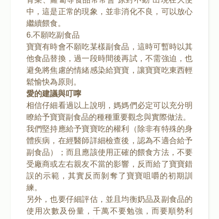
中，這是正常的現象，並非消化不良，可以放心
繼續餵食。
6.不願吃副食品
寶寶有時會不願吃某樣副食品，這時可暫時以其
他食品替換，過一段時間後再試，不需強迫，也
避免將焦慮的情緒感染給寶寶，讓寶寶吃東西輕
鬆愉快為原則。
愛的建議與叮嚀
相信仔細看過以上說明，媽媽們必定可以充分明
瞭給予寶寶副食品的種種重要觀念與實際做法。
我們堅持應給予寶寶吃的權利（除非有特殊的身
體疾病，在經醫師詳細檢查後，認為不適合給予
副食品）；而且應該使用正確的餵食方法，不要
受廠商或左右親友不當的影響，反而給了寶寶錯
誤的示範，其實反而剝奪了寶寶咀嚼的初期訓
練。
另外，也要仔細評估，並且均衡奶品及副食品的
使用次數及份量，千萬不要勉強，而要順勢利