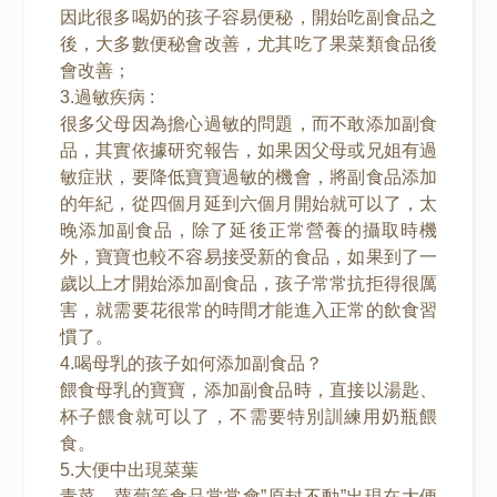
因此很多喝奶的孩子容易便秘，開始吃副食品之
後，大多數便秘會改善，尤其吃了果菜類食品後
會改善；
3.過敏疾病 :
很多父母因為擔心過敏的問題，而不敢添加副食
品，其實依據研究報告，如果因父母或兄姐有過
敏症狀，要降低寶寶過敏的機會，將副食品添加
的年紀，從四個月延到六個月開始就可以了，太
晚添加副食品，除了延後正常營養的攝取時機
外，寶寶也較不容易接受新的食品，如果到了一
歲以上才開始添加副食品，孩子常常抗拒得很厲
害，就需要花很常的時間才能進入正常的飲食習
慣了。
4.喝母乳的孩子如何添加副食品？
餵食母乳的寶寶，添加副食品時，直接以湯匙、
杯子餵食就可以了，不需要特別訓練用奶瓶餵
食。
5.大便中出現菜葉
青菜、蘿蔔等食品常常會”原封不動”出現在大便