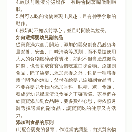
4.較以前唾液分泌增多，有時會閉著嘴做咀嚼
狀。
5.對可以吃的食物表現出興趣，且有伸手拿取的
動作。
6.餵奶時不如以前專心，並且時間較為拉長。
如何選擇嬰幼兒副食品
從寶寶滿六個月開始，添加的嬰兒副食品必須考
量營養、安全、口味清淡等原則，而不是隨便用
大人的食物磨碎給寶寶吃，如此不但會造成健康
問題，也會養成寶寶習慣吃重口味食物。添加副
食品，除了給嬰兒添加營養之外，也是一種培養
親子關係的活動，父母在給嬰兒添加副食品時，
不要在嬰兒食物內添加香料、味精、糖、食鹽，
養成嬰幼兒攝取清淡食品之正確習慣。家長們在
給寶寶添加副食品時，要多費些心思，需依照月
齡選擇適當的副食品，讓寶寶吃的健康又有活
力。
添加副食品的原則
(1)配合嬰兒的發育，作適當的調整，由流質食物