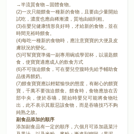
→半流質食物→固體食物。
(2)一次只能餵食一種新的食物，且要由少量開始
試吃，濃度也應由稀漸濃，質地由細到粗。
(3)在嬰兒健康情形良好時，才給新的食物，並在
時間充裕時餵食。
(4)每吃一種新的食物時，應注意寶寶的大便及皮
膚狀況的變化。
(5)可幫寶寶準備一副專用碗或學習杯，以湯匙餵
食，使寶寶適應成人的飲食方式
(6)不可強迫餵食，可在嬰兒空腹時先給予輔助食
品後再餵奶。
(7)餵食寶寶應以輕鬆愉快的態度，有耐心的餵寶
寶，千萬不要強迫餵食。餵食時，食物應放在舌
部中央，便於吞嚥，開始時嬰兒可能將食物吐
出，此不表示其厭惡該食物，而是吞嚥技巧不夠
純熟之故。
副食品添加的順序
添加副食品有一定的順序，六個月可添加蔬菜汁
及果汁，以及米粉、麥粉；漸進到糊狀（果泥、