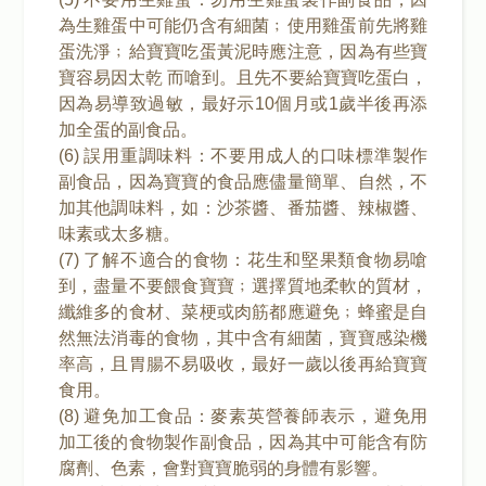
為生雞蛋中可能仍含有細菌﹔使用雞蛋前先將雞
蛋洗淨﹔給寶寶吃蛋黃泥時應注意，因為有些寶
寶容易因太乾 而嗆到。且先不要給寶寶吃蛋白，
因為易導致過敏，最好示10個月或1歲半後再添
加全蛋的副食品。
(6) 誤用重調味料：不要用成人的口味標準製作
副食品，因為寶寶的食品應儘量簡單、自然，不
加其他調味料，如：沙茶醬、番茄醬、辣椒醬、
味素或太多糖。
(7) 了解不適合的食物：花生和堅果類食物易嗆
到，盡量不要餵食寶寶﹔選擇質地柔軟的質材，
纖維多的食材、菜梗或肉筋都應避免﹔蜂蜜是自
然無法消毒的食物，其中含有細菌，寶寶感染機
率高，且胃腸不易吸收，最好一歲以後再給寶寶
食用。
(8) 避免加工食品：麥素英營養師表示，避免用
加工後的食物製作副食品，因為其中可能含有防
腐劑、色素，會對寶寶脆弱的身體有影響。