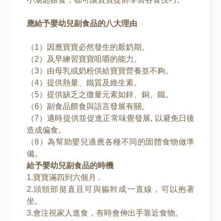
應給予嬰幼兒副食品的八大理由
（1）因應寶寶必然發生的厭奶期。
（2）及早練習寶寶咀嚼的能力。
（3）由母乳或奶粉供給寶寶營養並不夠。
（4）提供熱量、鐵質及維生素。
（5）提供缺乏之微量元素如鋅、銅、鐵。
（6）副食品餵食與語言發展有關。
（7）適時提供並促進正常味覺發展, 以避免日後
造成偏食。
（8）為幫助嬰兒適應各種不同的固體食物做準
備。
給予嬰幼兒副食品的時機
1.寶寶滿四到六個月 .
2.頭頸部挺直且可與軀幹成一直線，可以抱著
坐。
3.會注視家人進食，有時會伸出手靠近食物。