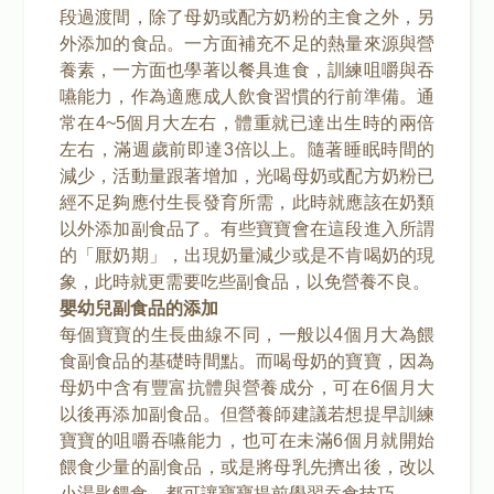
段過渡間，除了母奶或配方奶粉的主食之外，另
外添加的食品。一方面補充不足的熱量來源與營
養素，一方面也學著以餐具進食，訓練咀嚼與吞
嚥能力，作為適應成人飲食習慣的行前準備。通
常在4~5個月大左右，體重就已達出生時的兩倍
左右，滿週歲前即達3倍以上。隨著睡眠時間的
減少，活動量跟著增加，光喝母奶或配方奶粉已
經不足夠應付生長發育所需，此時就應該在奶類
以外添加副食品了。有些寶寶會在這段進入所謂
的「厭奶期」，出現奶量減少或是不肯喝奶的現
象，此時就更需要吃些副食品，以免營養不良。
嬰幼兒副食品的添加
每個寶寶的生長曲線不同，一般以4個月大為餵
食副食品的基礎時間點。而喝母奶的寶寶，因為
母奶中含有豐富抗體與營養成分，可在6個月大
以後再添加副食品。但營養師建議若想提早訓練
寶寶的咀嚼吞嚥能力，也可在未滿6個月就開始
餵食少量的副食品，或是將母乳先擠出後，改以
小湯匙餵食，都可讓寶寶提前學習吞食技巧。