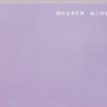
關於忠孝世賓
線上掛