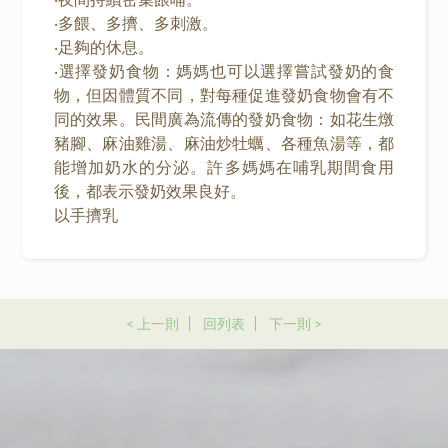
‧多餵、多擠、多刺激。
‧足夠的休息。
‧選擇發奶食物：媽媽也可以選擇嘗試發奶的食
物，但因體質不同，對每種促進發奶食物會有不
同的效果。民間廣為流傳的發奶食物：如花生燉
豬腳、麻油雞湯、麻油炒牡蠣、各種魚湯等，都
能增加奶水的分泌。許多媽媽在哺乳期間食用
後，都表示發奶效果良好。
以手擠乳
< 上一則
回列表
下一則 >