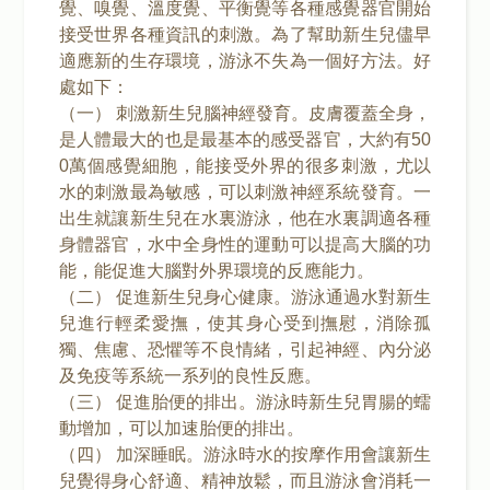
覺、嗅覺、溫度覺、平衡覺等各種感覺器官開始
接受世界各種資訊的刺激。為了幫助新生兒儘早
適應新的生存環境，游泳不失為一個好方法。好
處如下：
（一） 刺激新生兒腦神經發育。皮膚覆蓋全身，
是人體最大的也是最基本的感受器官，大約有50
0萬個感覺細胞，能接受外界的很多刺激，尤以
水的刺激最為敏感，可以刺激神經系統發育。一
出生就讓新生兒在水裏游泳，他在水裏調適各種
身體器官，水中全身性的運動可以提高大腦的功
能，能促進大腦對外界環境的反應能力。
（二） 促進新生兒身心健康。游泳通過水對新生
兒進行輕柔愛撫，使其身心受到撫慰，消除孤
獨、焦慮、恐懼等不良情緒，引起神經、內分泌
及免疫等系統一系列的良性反應。
（三） 促進胎便的排出。游泳時新生兒胃腸的蠕
動增加，可以加速胎便的排出。
（四） 加深睡眠。游泳時水的按摩作用會讓新生
兒覺得身心舒適、精神放鬆，而且游泳會消耗一