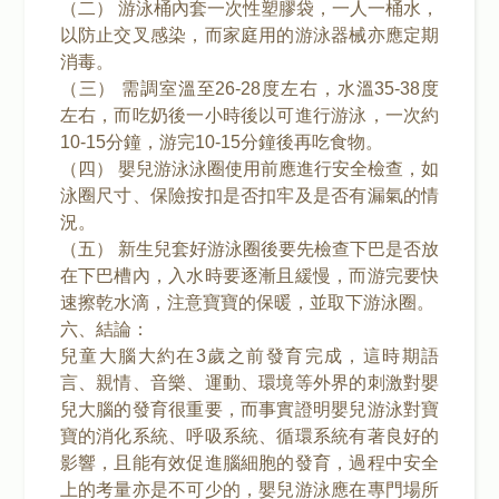
（二） 游泳桶內套一次性塑膠袋，一人一桶水，
以防止交叉感染，而家庭用的游泳器械亦應定期
消毒。
（三） 需調室溫至26-28度左右，水溫35-38度
左右，而吃奶後一小時後以可進行游泳，一次約
10-15分鐘，游完10-15分鐘後再吃食物。
（四） 嬰兒游泳泳圈使用前應進行安全檢查，如
泳圈尺寸、保險按扣是否扣牢及是否有漏氣的情
況。
（五） 新生兒套好游泳圈後要先檢查下巴是否放
在下巴槽內，入水時要逐漸且緩慢，而游完要快
速擦乾水滴，注意寶寶的保暖，並取下游泳圈。
六、結論：
兒童大腦大約在3歲之前發育完成，這時期語
言、親情、音樂、運動、環境等外界的刺激對嬰
兒大腦的發育很重要，而事實證明嬰兒游泳對寶
寶的消化系統、呼吸系統、循環系統有著良好的
影響，且能有效促進腦細胞的發育，過程中安全
上的考量亦是不可少的，嬰兒游泳應在專門場所