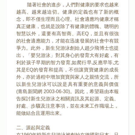
隨著社會的進步，人們對健康的要求也越來
越高、越來越迫切。健康的定義也有了新的概
念，即不僅生理而且心理、社會適應均健康才稱
真正健康，也就是說除了有健康的體魄、聰明的
智慧以外，還要有高智商、高EQ，並且有很強
的社會適應能力，才能在迅速發展的社會中有競
爭力。此外，新生兒游泳創始人趙少飛博士也提
出，「嬰兒游泳」對其身心的發育大有好處，有
利於孩子早期的智力發育,如爬行早,反應早等,尤
其是EQ的發育和提高，不但讓寶寶健康的成長
外，亦於過程中增加寶寶與家人之親情交流，所
以新生兒游泳可以說是具有重要的意義與價值
(青島新聞網 2003-06-30)。因此，希望藉由本報
告探討新生兒游泳之相關資訊及其起源、定義、
好處、步驟及注意事項，並在未來工作職場上，
能做結合且運用出來。
二、源起與定義
在1960年時新生兒游泳被創始在德國和日本，只