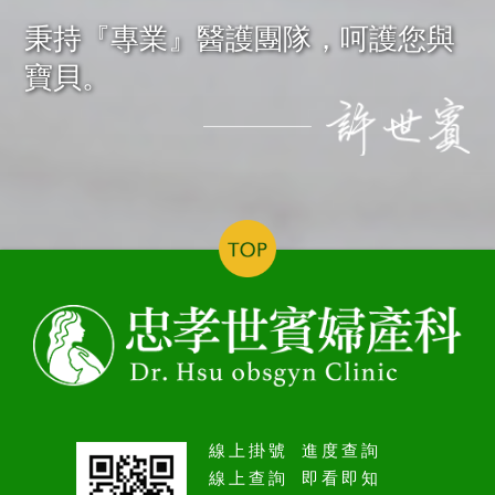
秉持『專業』醫護團隊，呵護您與
寶貝。
線上掛號 進度查詢
線上查詢 即看即知