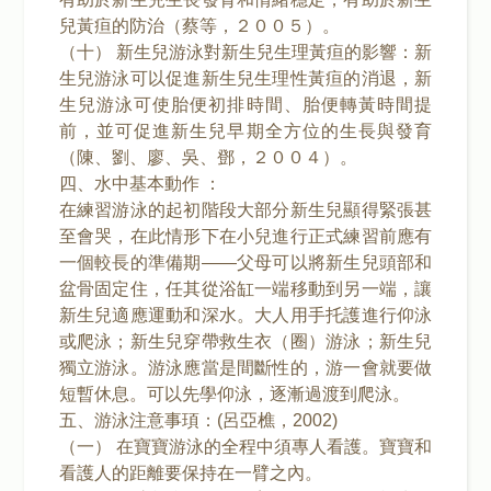
兒黃疸的防治（蔡等，２００５）。
（十） 新生兒游泳對新生兒生理黃疸的影響：新
生兒游泳可以促進新生兒生理性黃疸的消退，新
生兒游泳可使胎便初排時間、胎便轉黃時間提
前，並可促進新生兒早期全方位的生長與發育
（陳、劉、廖、吳、鄧，２００４）。
四、水中基本動作 ：
在練習游泳的起初階段大部分新生兒顯得緊張甚
至會哭，在此情形下在小兒進行正式練習前應有
一個較長的準備期——父母可以將新生兒頭部和
盆骨固定住，任其從浴缸一端移動到另一端，讓
新生兒適應運動和深水。大人用手托護進行仰泳
或爬泳；新生兒穿帶救生衣（圈）游泳；新生兒
獨立游泳。游泳應當是間斷性的，游一會就要做
短暫休息。可以先學仰泳，逐漸過渡到爬泳。
五、游泳注意事頊：(呂亞樵，2002)
（一） 在寶寶游泳的全程中須專人看護。寶寶和
看護人的距離要保持在一臂之內。