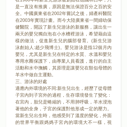
是一直沒有推廣，原因是無法保證百分之百的安
全。中國廣東省在2002年嘗試之後，婦產科醫院
在2003年實現計畫。而今大陸廣東省一間婦幼保
健醫院，開設了新生兒游泳的新服務，讓出生一
兩天的嬰兒獨自泡在小水槽裡游泳，希望藉由這
樣的做法，促進新生兒的腦部發育。(新生兒游
泳創始人:趙少飛博士)。嬰兒游泳是指12個月內
嬰兒，尤其是新生兒在特定的水質、水溫和嬰兒
專用水圈保護下，由專業人員看護，進行的自主
活動和水中撫觸，其原理是讓嬰兒在類似母體的
羊水中做自主運動。
三、游泳的好處
適應內外環境的不同:新生兒出生，經歷了從母體
子宮內到子宮外的過程，生存環境發生了變化：
在宮內，胎兒是蜷縮的，不用肺呼吸，羊水浸泡
著他的全身，子宮的保護對他形成一定的壓力。
當新生兒出生時，他感受到了溫度的變化，外面
的世界平衡跟媽媽子宮內的環境大不一樣，視