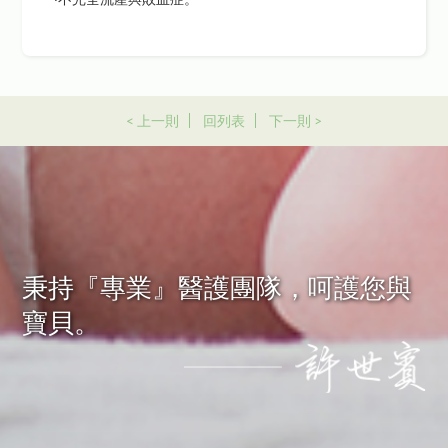
< 上一則
回列表
下一則 >
秉持『專業』醫護團隊，呵護您與
寶貝。