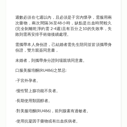
週數必須在七週以內，且必須是子宮內懷孕，需服用兩
次藥物，兩次間隔36至48小時，缺點是出血時間較久
(完全剝離乾淨約需 2-4週)且有百分之10的失敗率，失
敗則需再安排手術做後續處理。
需攜帶本人身份證，己結婚者需先生陪同並皆須攜帶身
份證，雙方親簽同意書，
未婚者，則攜帶身分證到場親填同意書。
口服美服培酮(RU486)之禁忌:
‧子宮外孕者。
‧慢性腎上腺功能不良者。
‧長期使用類固醇者。
‧對美服培酮(RU486)，前列腺素有過敏者。
‧使用抗凝因子藥物或有出血疾病者。