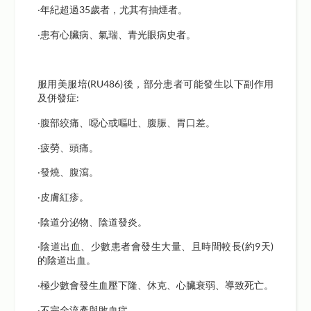
‧年紀超過35歲者，尤其有抽煙者。
‧患有心臟病、氣瑞、青光眼病史者。
服用美服培(RU486)後，部分患者可能發生以下副作用
及併發症:
‧腹部絞痛、噁心或嘔吐、腹脤、胃口差。
‧疲勞、頭痛。
‧發燒、腹瀉。
‧皮膚紅疹。
‧陰道分泌物、陰道發炎。
‧陰道出血、少數患者會發生大量、且時間較長(約9天)
的陰道出血。
‧極少數會發生血壓下隆、休克、心臟衰弱、導致死亡。
‧不完全流產與敗血症。