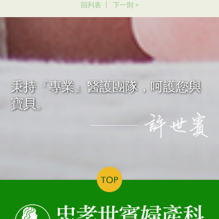
回列表
下一則 >
秉持『專業』醫護團隊，呵護您與
寶貝。