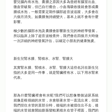
嬰兒腦內有水泡、囊腫之原因大多為曾經有腦室出血、
微血管破裂，但已自行癒合，小血塊吸收後就會形成囊
腫或水泡，一般需要定期作腦部超音波追蹤，大多會在
六個月消失。如囊腫無持續變大，基本上就不會有什麼
影響。
極少數的腦部水泡及囊腫會影響新生兒的神經學發展，
所以臨床上除了超音波檢查外，我們會在四個月大時做
一次詳細的神經發展評估，以確定小朋友的健康無虞。
新生兒腎水腫、腎積水、水腎、腎腫大
其實腎水腫、腎積水、水腎、腎腫大這些名詞在新生兒
指的大多是同一件事，就是腎臟裡有水，以下用水腎來
代表。
那為什麼腎臟裡會有水呢?我們可以想像整個泌尿系統
就像是根很細的水管，水會順著水管一直流出來，但當
我們捏住水管的某部分時，後端的水被擋住出不去，後
端的水管就會開始膨脹變粗累積水在管子裡面，我們的