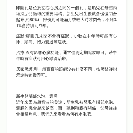
卵圓孔是位於左右心房之間的一個孔，是胎兒在母體內
維持胎兒循環的重要結構。新生兒出生後就會慢慢閉合
起來(約80%)，部份則可能滿月或較大時才閉合，不到0.
1%會持續到成年。
症狀:卵圓孔未閉不會有症狀，少數在中年時可能有心
悸、頭痛、體力衰退等症狀。
治療:沒有影響心臟功能，通常僅需定期追蹤即可。若中
年時有症狀可用心導管治療。
居家照護:與一般寶寶的照顧沒有什麼不同，按照醫師指
示定時追蹤即可。
新生兒腦部水泡、囊腫
近年來因為超音波的發達，新生兒被發現有腦部水泡、
囊腫的機會越來越高，而一聽到和腦有關係，父母往往
會相當焦急，我們先來看看為何有水泡吧。