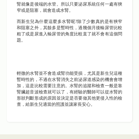
腎就像是後端的水管。所以只要泌尿系統任何一處有狹
窄或是阻塞，就會造成水腎。
而新生兒為什麼這麼多水腎呢?除了少數真的是有狹窄
和阻塞之外，其餘多是暫時性，過幾個月後輸尿管比較
粗了或是尿進入輸尿管的角度比較直了就不會有這個問
題。
輕微的水腎並不會造成腎功能受損，尤其是新生兒這種
暫時性的，不過在水腎消失之前泌尿道感染的機會會增
加，這是比較需要注意的。水腎的追蹤和檢查一般是靠
腎臟超音波檢查就可以了，有經驗的醫師可以從水腎的
形狀判斷形成的原因並決定是否要做其他更侵入性的檢
查，給新生兒適當的照護並讓家長安心。